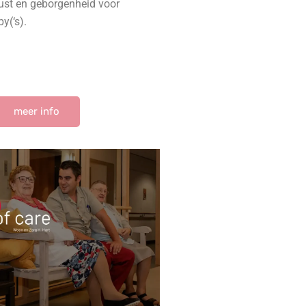
ust en geborgenheid voor
by(‘s).
meer info