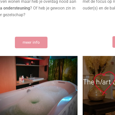
lijven wonen maar heb je overdag nood aan
met de focus op r
ra ondersteuning
? Of heb je gewoon zin in
ouder(s) en de ba
r gezelschap?
meer info