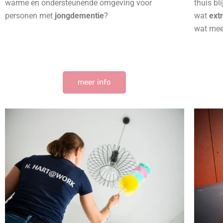
warme en ondersteunende omgeving voor
thuis b
personen met
jongdementie
?
wat
ext
wat mee
meer info