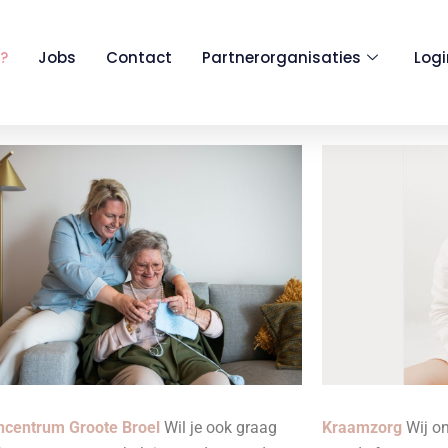
?
Jobs
Contact
Partnerorganisaties
Log
ncentrum Groote Broel
Wil je ook graag
Kraamzorg
Wij on