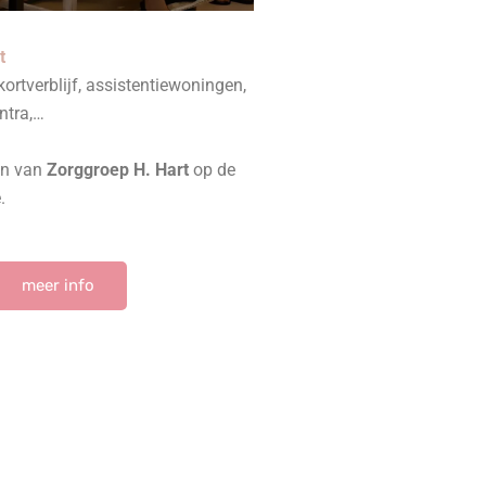
t
ortverblijf, assistentiewoningen,
ntra,…
ten van
Zorggroep H. Hart
op de
.
meer info