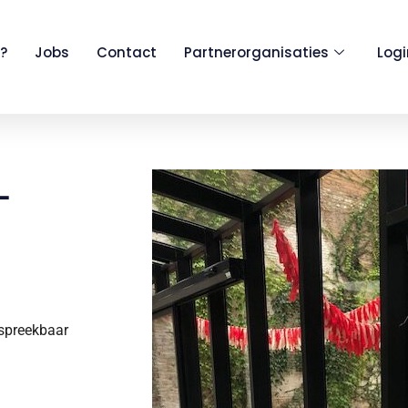
?
Jobs
Contact
Partnerorganisaties
Log
L
espreekbaar